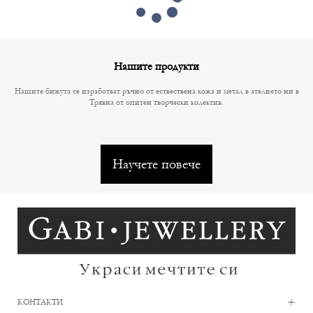
Нашите продукти
Нашите бижута се изработват ръчно от ествествена кожа и метал в ателието ни в
Трявна от опитен творчески колектив.
Научете повече
+
КОНТАКТИ