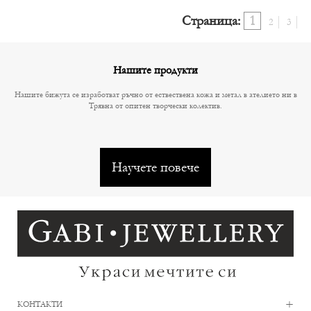
Страница:
1
2
3
Нашите продукти
Нашите бижута се изработват ръчно от ествествена кожа и метал в ателието ни в
Трявна от опитен творчески колектив.
Научете повече
+
КОНТАКТИ