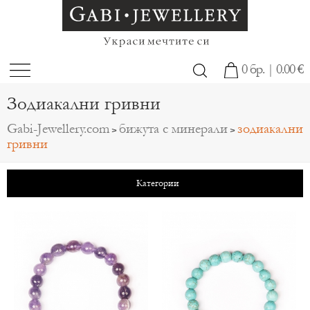
0 бр. | 0.00 €
Зодиакални гривни
Gabi-Jewellery.com
бижута с минерали
зодиакални
>
>
гривни
Категории