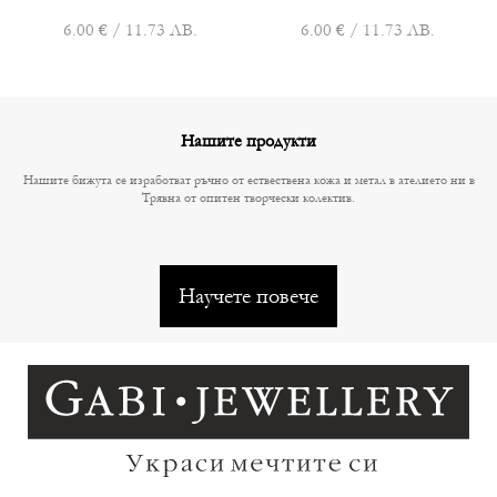
6.00 € / 11.73 ЛВ.
6.00 € / 11.73 ЛВ.
Нашите продукти
Нашите бижута се изработват ръчно от ествествена кожа и метал в ателието ни в
Трявна от опитен творчески колектив.
Научете повече