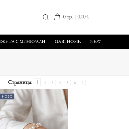
0 бр. | 0.00 €
ИЖУТА С МИНЕРАЛИ
GABI HOME
NEW
Страница:
1
2
3
4
5
6
7