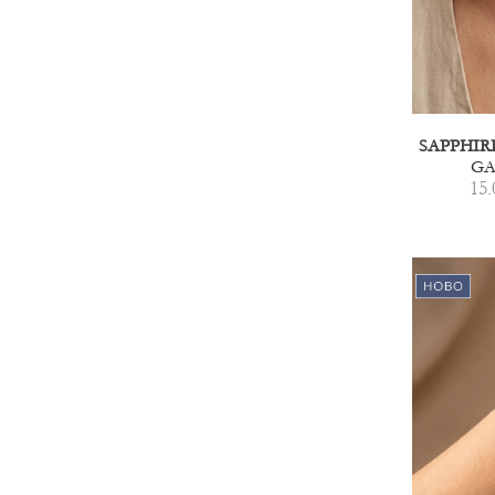
GA
15.