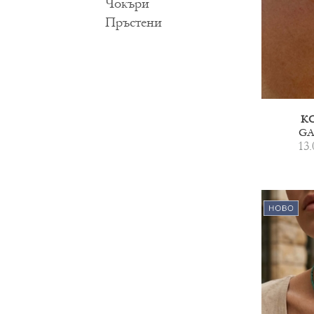
Чокъри
Пръстени
К
GA
13.