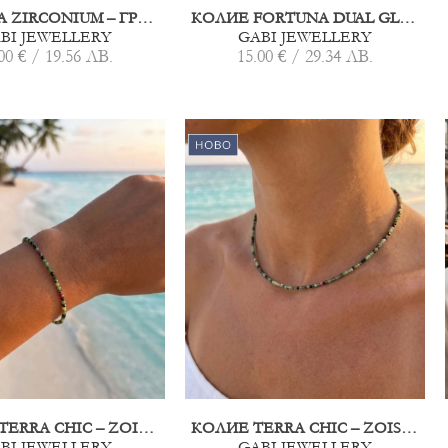
FORTUNA ZIRCONIUM – ГРИВНА ЗА ГЛЕЗЕН БЯЛА
КОЛИЕ FORTUNА DUAL GLOW БЯЛО
BI JEWELLERY
GABI JEWELLERY
00 € / 19.56 ЛВ.
15.00 € / 29.34 ЛВ.
ГРИВНА TERRA CHIC – ZOISITE WITH RUBY
КОЛИЕ TERRA CHIC – ZOISITE WITH RUBY
BI JEWELLERY
GABI JEWELLERY