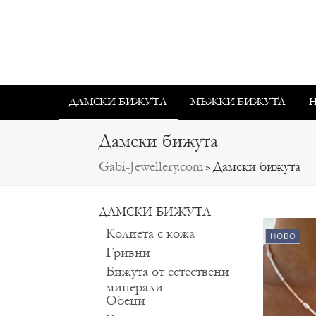
ДАМСКИ БИЖУТА
МЪЖКИ БИЖУТА
Дамски бижута
Gabi-Jewellery.com
Дамски бижута
>
ДАМСКИ БИЖУТА
Колиета с кожа
Гривни
Бижута от естествени
минерали
Обеци