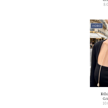
8.
КО
GA
10.