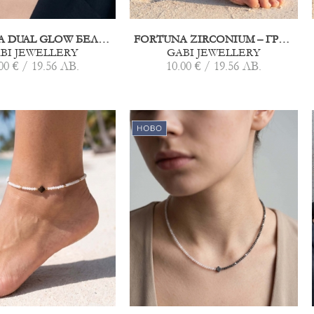
FORTUNA DUAL GLOW БЕЛИ МЪНИСТА
FORTUNA ZIRCONIUM – ГРИВНА ЗА ГЛЕЗЕН БЕЖОВА
BI JEWELLERY
GABI JEWELLERY
00 € / 19.56 ЛВ.
10.00 € / 19.56 ЛВ.