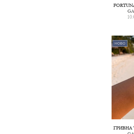
GA
10.
GA