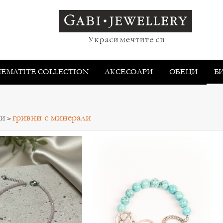
HEMATITE COLLECTION
АКСЕСОАРИ
ОБEЦИ
Б
ли
гривни с минерали
>