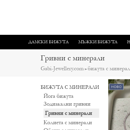
ДАМСКИ БИЖУТА
МЪЖКИ БИЖУТА
Гривни с минерали
Gabi-Jewellery.com
бижута с минера
>
БИЖУТА С МИНЕРАЛИ
Йога бижута
Зодиакални гривни
Гривни с минерали
Колиета с минерали