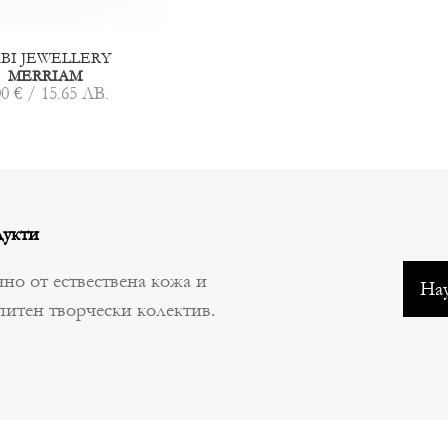
BI JEWELLERY
MERRIAM
00 € / 15.65 ЛВ.
укти
но от ествествена кожа и
Нау
питен творчески колектив.