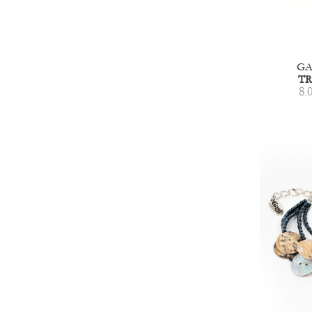
GA
T
8.