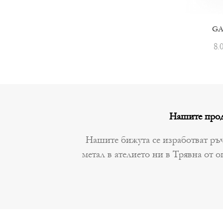
GA
8.
Нашите прод
Нашите бижута се изработват ръч
метал в ателието ни в Трявна от о