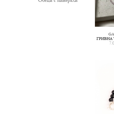
Обеци с минерали
GA
7.