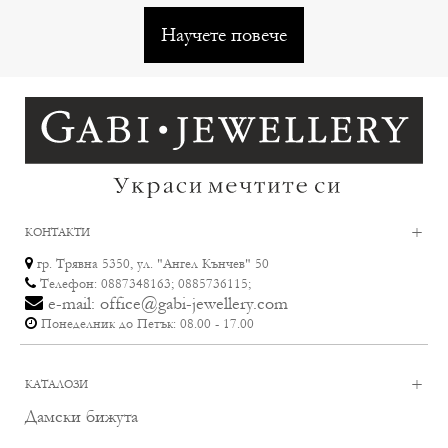
Научете повече
+
КОНТАКТИ
гр. Трявна 5350, ул. "Ангел Кънчев" 50
Телефон: 0887348163; 0885736115;
e-mail: office@gabi-jewellery.com
Понеделник до Петък: 08.00 - 17.00
+
КАТАЛОЗИ
Дамски бижута