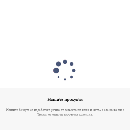
Нашите продукти
Нашите бижута се изработват ръчно от ествествена кожа и метал в ателието ни в
Трявна от опитен творчески колектив.