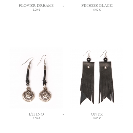
FLOWER DREAMS
FINESSE BLACK
8.00 €
6.00 €
ETHNO
ONYX
6.00 €
8.00 €